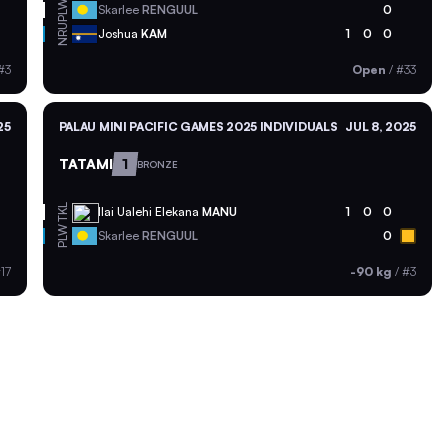
PLW
Skarlee
RENGUUL
0
NRU
Joshua
KAM
1
0
0
#3
Open
/
#33
25
PALAU MINI PACIFIC GAMES 2025 INDIVIDUALS
JUL 8, 2025
TATAMI
1
BRONZE
TKL
Ilai Ualehi Elekana
MANU
1
0
0
PLW
Skarlee
RENGUUL
0
17
-90 kg
/
#3