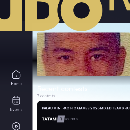
Home
Recent contests
7
contests
PALAU MINI PACIFIC GAMES 2025 MIXED TEAMS
JU
Events
TATAMI
1
ROUND 3