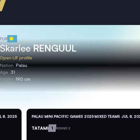
PLW
Skarlee
RENGUUL
Open IJF profile
Nation
Palau
Age
31
Height
190 cm
L 8, 2025
PALAU MINI PACIFIC GAMES 2025 MIXED TEAMS
JUL 8, 20
TATAMI
1
ROUND 2