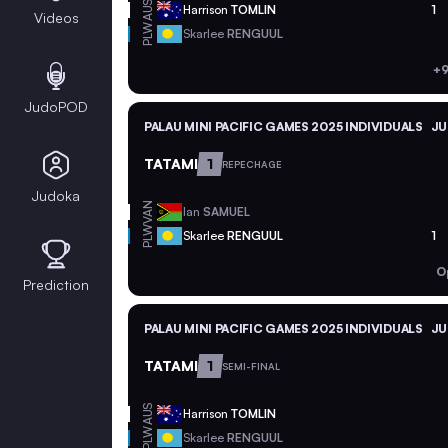
AUS
Harrison
TOMLIN
1
Videos
PLW
Skarlee
RENGUUL
+9
JudoPOD
PALAU MINI PACIFIC GAMES 2025 INDIVIDUALS
JU
TATAMI
1
REPECHAGE
Judoka
VAN
Ian
SAMUEL
PLW
Skarlee
RENGUUL
1
O
Prediction
PALAU MINI PACIFIC GAMES 2025 INDIVIDUALS
JU
TATAMI
1
SEMI-FINAL
AUS
Harrison
TOMLIN
PLW
Skarlee
RENGUUL