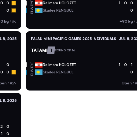
PYF
0
0
Ra Imaru
HOLOZET
1
0
0
PLW
0
Skarlee
RENGUUL
0
0 kg
/
#6
+90 kg
/
L 8, 2025
PALAU MINI PACIFIC GAMES 2025 INDIVIDUALS
JUL 8, 20
TATAMI
1
ROUND OF 16
PYF
0
Ra Imaru
HOLOZET
1
0
1
PLW
0
0
Skarlee
RENGUUL
0
pen
/
#29
Open
/
#
L 8, 2025
2
0
1
0